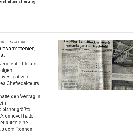
ushaltssicherung
 2026
AUFRUFE:
371
rnwärmefehler,
at
veröffentlichte am
itigen
investigativen
es Chefredakteurs
hatte den Vertrag in
ein
s bisher größte
. Arenhövel hatte
er durch eine
us dem Rennen