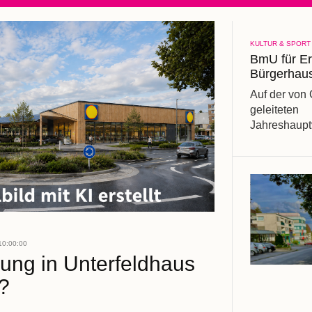
KULTUR & SPORT
BmU für Er
Bürgerhau
Auf der von C
geleiteten
Jahreshaup
BmU e.V., 
Wählergemein
am 08.06.20
Hauptthemen
der städtis
der von de
geforderte A
10:00:00
Bürgerhause
lung in Unterfeldhaus
?