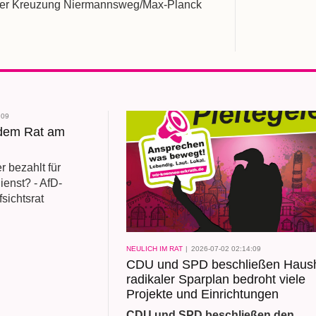
 der Kreuzung Niermannsweg/Max-Planck
:09
dem Rat am
r bezahlt für
ienst? - AfD-
sichtsrat
NEULICH IM RAT
2026-07-02 02:14:09
CDU und SPD beschließen Haush
radikaler Sparplan bedroht viele
Projekte und Einrichtungen
CDU und SPD beschließen den