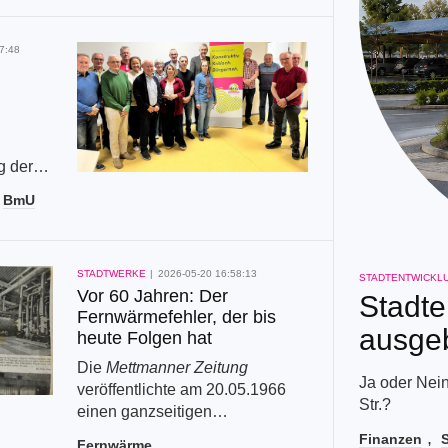
7:48
g der
BmU
rkrath,
e
Absturz
n und
STADTWERKE
2026-05-20 16:58:13
STADTENTWICKL
Vor 60 Jahren: Der
Stadte
Fernwärmefehler, der bis
ausge
heute Folgen hat
Die
Mettmanner Zeitung
Ja oder Nei
veröffentlichte am 20.05.1966
Str.?
einen ganzseitigen
Sonderbericht
über die
Finanzen
S
Fernwärme