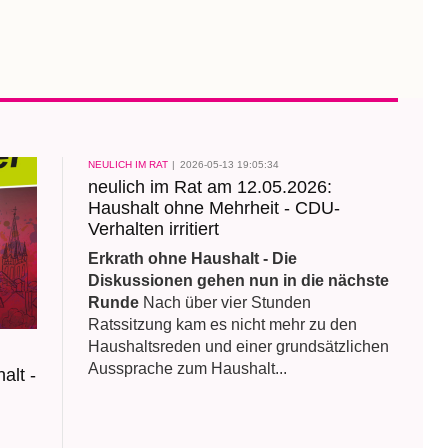
welche bis incl 2026 mit den
Berechnungen von e.on
identisch sind. Hier ein
Prüfraster zu den Rechnungen
des Verbrauchsjahres 2024:
NEULICH IM RAT
2026-05-13 19:05:34
neulich im Rat am 12.05.2026:
Haushalt ohne Mehrheit - CDU-
Verhalten irritiert
Erkrath ohne Haushalt - Die
Diskussionen gehen nun in die nächste
Runde
Nach über vier Stunden
Ratssitzung kam es nicht mehr zu den
Haushaltsreden und einer grundsätzlichen
Aussprache zum Haushalt...
alt -