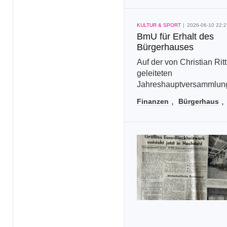
KULTUR & SPORT
2026-06-10 22:2
BmU für Erhalt des
Bürgerhauses
Auf der von Christian Ritt
geleiteten
Jahreshauptversammlun
BmU e.V., Unabhängige
Finanzen
Bürgerhaus
Wählergemeinschaft für E
am 08.06.2026 waren di
Hauptthemen der rapide 
der städtischen Finanze
der...