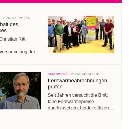
2026-06-10 22:27:48
halt des
ses
hristian Ritt
tversammlung der
Unabhängige
schaft für Erkrath,
26 waren die
STADTWERKE
2025-08-03 20:46:35
 der rapide Absturz
Fernwärmeabrechnungen
chen Finanzen und
prüfen
r CDU und BM
Seit Jahren versucht die BmU
briss des
faire Fernwärmepreise
s.
durchzusetzen. Leider stützen
insbesondere CDU und SPD
die Geschäftspolitik der SWE
bei den Fernwärmepreisen,