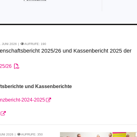
investigativen
Rechercheergebnisse ihres
Chefredakteurs
Wolfgang
Arenhövel
. Der „Weltkonzern“
Esso
...
. JUNI 2026
AUFRUFE:
190
henschaftsbericht 2025/26 und Kassenbericht 2025 der
25/26
tsberichte und Kassenberichte
nzbericht-2024-2025
JUNI 2026
AUFRUFE:
350