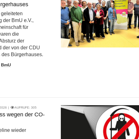
ürgerhauses
 geleiteten
 der BmU e.V.,
inschaft für
waren die
Absturz der
d der von der CDU
s des Bürgerhauses.
BmU
 2026
AUFRUFE:
305
ess wegen der CO-
eline wieder