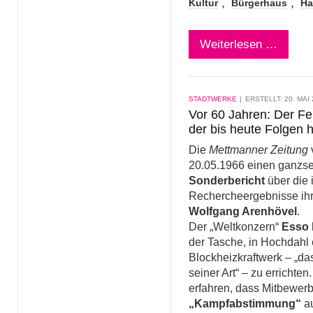
Kultur
Bürgerhaus
Ha
Weiterlesen …
STADTWERKE
ERSTELLT: 20. MAI
Vor 60 Jahren: Der Fe
der bis heute Folgen h
Die
Mettmanner Zeitung
20.05.1966 einen ganzse
Sonderbericht
über die 
Rechercheergebnisse ihr
Wolfgang Arenhövel
.
Der „Weltkonzern“
Esso
der Tasche, in Hochdahl 
Blockheizkraftwerk – „da
seiner Art“ – zu errichten
erfahren, dass Mitbewerb
„Kampfabstimmung“
a