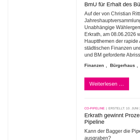
BmU für Erhalt des B
Auf der von Christian Ritt
Jahreshauptversammlung
Unabhängige Wählergeme
Erkrath, am 08.06.2026 
Hauptthemen der rapide 
städtischen Finanzen un
und BM geforderte Abris
Finanzen
Bürgerhaus
Weiterlesen …
CO-PIPELINE
ERSTELLT: 10. JUNI
Erkrath gewinnt Proz
Pipeline
Kann der Bagger die Pip
ausgraben?