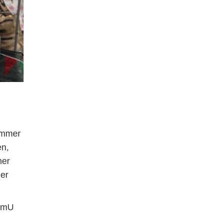
 immer
en,
mer
der
 BmU