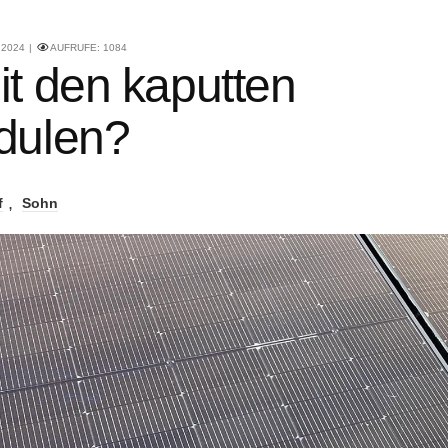
 2024
AUFRUFE:
1084
t den kaputten
dulen?
f
Sohn