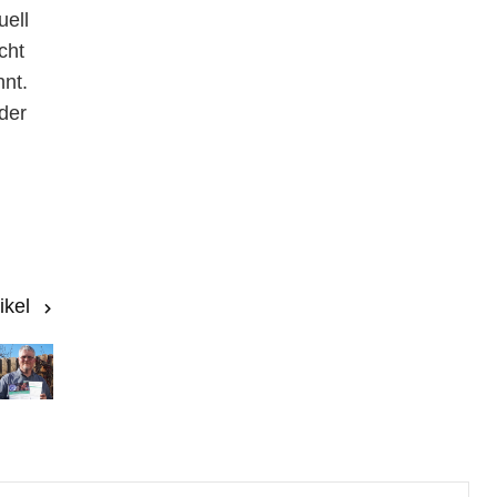
uell
cht
nnt.
der
ikel