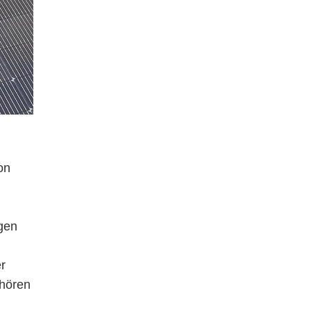
on
gen
er
ehören