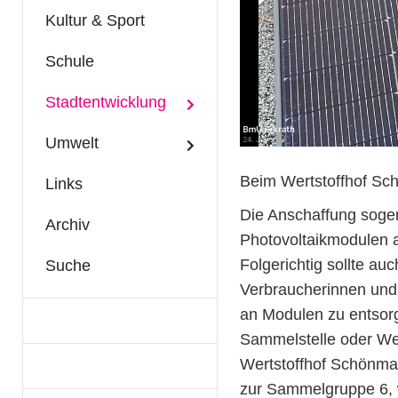
Kultur & Sport
Schule
Stadtentwicklung
Umwelt
Beim Wertstoffhof Sc
Links
Die Anschaffung sogen
Archiv
Photovoltaikmodulen a
Folgerichtig sollte au
Suche
Verbraucherinnen und
an Modulen zu entsor
Sammelstelle oder Werts
Wertstoffhof Schönmac
zur Sammelgruppe 6, w