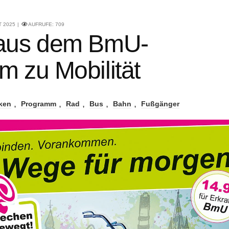
T 2025
AUFRUFE:
709
aus dem BmU-
 zu Mobilität
ken
Programm
Rad
Bus
Bahn
Fußgänger