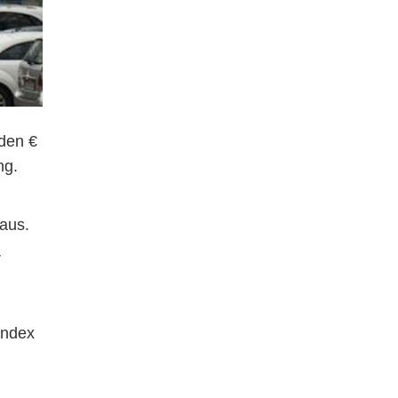
rden €
ng.
aus.
r
Index