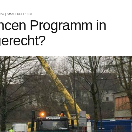
024
AUFRUFE:
808
ancen Programm in
gerecht?